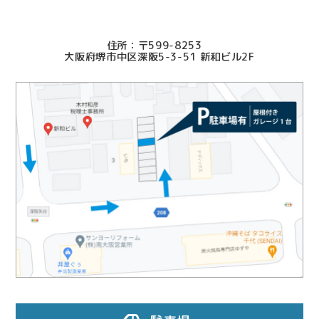
2025.09.19
〒599-8253
迅速、丁寧にご対応いただき誠にありがとうございまし
大阪府堺市中区深阪5-3-51 新和ビル2F
た
2025.07.17
良き先生方に知り合えたことに感謝いたします。
2025.07.01
依頼側の立場になった親切、ていねいなご対応で大変助
かりました。
2025.07.01
無事、終わったのでホッとしています。
2025.06.12
ご丁寧な対応に努めて下さって御礼申し上げます。