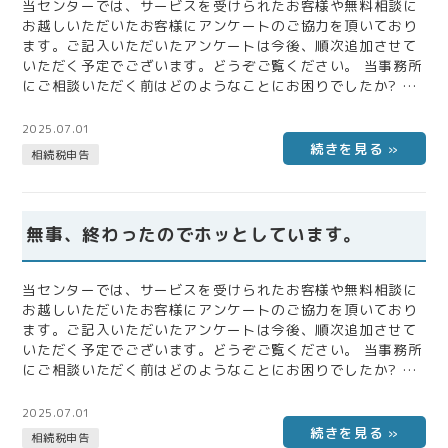
当センターでは、サービスを受けられたお客様や無料相談に
お越しいただいたお客様にアンケートのご協力を頂いており
ます。ご記入いただいたアンケートは今後、順次追加させて
いただく予定でございます。どうぞご覧ください。 当事務所
にご相談いただく前はどのようなことにお困りでしたか? ま
た、税理士にご相談いただく上で不安だったことなどをお聞
かせください。 銀行紹介の相続手続きパックを進めていた
2025.07.01
が、2月下旬に開始しても、4月になっても納税日程の目途が
相続税申告
立たず焦っていた。 当事務所にご相談いただくことで不安は
解消されましたか? 当事務所にご依頼いただいて感じたこと
をご自由にお書きください。 …
無事、終わったのでホッとしています。
当センターでは、サービスを受けられたお客様や無料相談に
お越しいただいたお客様にアンケートのご協力を頂いており
ます。ご記入いただいたアンケートは今後、順次追加させて
いただく予定でございます。どうぞご覧ください。 当事務所
にご相談いただく前はどのようなことにお困りでしたか? ま
た、税理士にご相談いただく上で不安だったことなどをお聞
かせください。 相続に対する税金やその他、わからない事だ
2025.07.01
らけだった。 当事務所にご相談いただくことで不安は解消さ
相続税申告