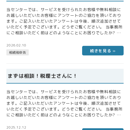
当センターでは、サービスを受けられたお客様や無料相談に
お越しいただいたお客様にアンケートのご協力を頂いており
ます。ご記入いただいたアンケートは今後、順次追加させて
いただく予定でございます。どうぞご覧ください。 当事務所
にご相談いただく前はどのようなことにお困りでしたか? ま
た、税理士にご相談いただく上で不安だったことなどをお聞
かせください。 相続税申告にあたり、ネット上で情報はたく
2026.02.10
さんありますが 結局自分の場合にどうすれば正解なのかわか
相続税申告
らず相談させて頂きました。 士業の方にお伺いするのは初め
てで、遺産総額も高いというわけでもなく不安はありました
が、とても親身になってご対応下さいま…
まずは相談！税理士さんに！
当センターでは、サービスを受けられたお客様や無料相談に
お越しいただいたお客様にアンケートのご協力を頂いており
ます。ご記入いただいたアンケートは今後、順次追加させて
いただく予定でございます。どうぞご覧ください。 当事務所
にご相談いただく前はどのようなことにお困りでしたか? ま
た、税理士にご相談いただく上で不安だったことなどをお聞
かせください。 ・相続税申告について ・不安点はありませ
2025.12.12