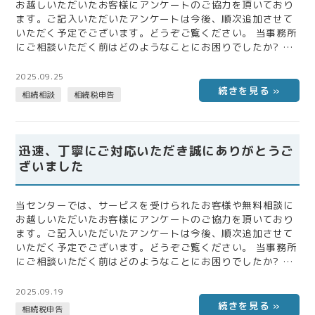
お越しいただいたお客様にアンケートのご協力を頂いており
ます。ご記入いただいたアンケートは今後、順次追加させて
いただく予定でございます。どうぞご覧ください。 当事務所
にご相談いただく前はどのようなことにお困りでしたか? ま
た、税理士にご相談いただく上で不安だったことなどをお聞
かせください。 何処で誰にどのように聞いていいかわからな
2025.09.25
かった。費用がどれくらいかかるかも不安でした。 当事務所
相続相談
相続税申告
にご相談いただくことで不安は解消されましたか? 当事務所
にご依頼いただいて感じたことをご自由にお書きください。
解消されました。助かりま…
迅速、丁寧にご対応いただき誠にありがとうご
ざいました
当センターでは、サービスを受けられたお客様や無料相談に
お越しいただいたお客様にアンケートのご協力を頂いており
ます。ご記入いただいたアンケートは今後、順次追加させて
いただく予定でございます。どうぞご覧ください。 当事務所
にご相談いただく前はどのようなことにお困りでしたか? ま
た、税理士にご相談いただく上で不安だったことなどをお聞
かせください。 相続税、費用 当事務所にご相談いただくこ
2025.09.19
とで不安は解消されましたか? 当事務所にご依頼いただいて
相続税申告