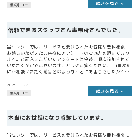
ん 当事務所にご相談いただくことで不安は解消されました
相続税申告
か? 当事務所にご依頼いただいて感じたことをご自由にお書
きください。 はい。迅速かつ丁寧にご対応いただき感謝いた
します。 お客様と同じ様な悩み…
信頼できるスタッフさん事務所さんでした。
当センターでは、サービスを受けられたお客様や無料相談に
お越しいただいたお客様にアンケートのご協力を頂いており
ます。ご記入いただいたアンケートは今後、順次追加させて
いただく予定でございます。どうぞご覧ください。 当事務所
にご相談いただく前はどのようなことにお困りでしたか? ま
た、税理士にご相談いただく上で不安だったことなどをお聞
かせください。 自分で相続税申告内容があっているのか、ネ
2025.11.27
ットで検索するしか方法がなく、それも正しいのか不安だっ
相続税申告
た。知りあいの税理士といっても相続についてやっているの
かもわからないしとびこみで事務所に行くにしても金額面で
も不安だった。 当事務所にご相談いた…
本当にお世話になり感謝しています。
当センターでは、サービスを受けられたお客様や無料相談に