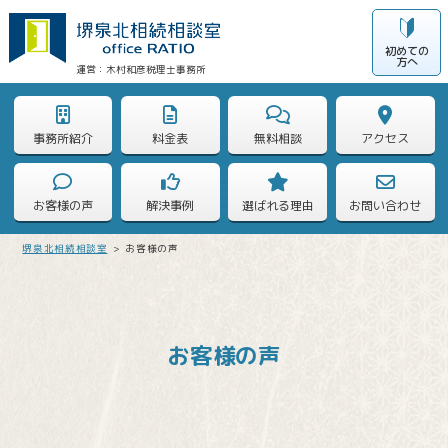
初めての
方へ
木村和彦税理士事務所
事務所紹介
料金表
無料相談
アクセス
お客様の声
解決事例
選ばれる理由
お問い合わせ
堺泉北相続相談室
>
お客様の声
お客様の声