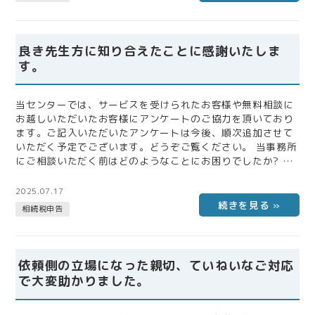
感じたことをご自由にお書きください。 説明を受け、不安は
解消しました。 また、説明に対しても丁寧で非常にわかりや
すく助かりました。 …
良き先生方に知り合えたことに感謝いたしま
す。
当センターでは、サービスを受けられたお客様や無料相談に
お越しいただいたお客様にアンケートのご協力を頂いており
ます。ご記入いただいたアンケートは今後、順次追加させて
いただく予定でございます。どうぞご覧ください。 当事務所
にご相談いただく前はどのようなことにお困りでしたか? ま
た、税理士にご相談いただく上で不安だったことなどをお聞
かせください。 小規模宅地等の特例の算出が難しく、プロに
2025.07.17
お任せするべきと思いました。 当事務所にご相談いただくこ
相続税申告
とで不安は解消されましたか? 当事務所にご依頼いただいて
感じたことをご自由にお書きください。 複雑な相続税の申告
への不安が解消されました…
依頼側の立場になった親切、ていねいなご対応
で大変助かりました。