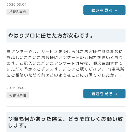
聞かせください。 相続に関しては全くの素人で全て先生にお
2026.08.04
まかせしました。 結果非常に満足しています。ありがとうご
相続税申告
ざいました。 当事務所にご相談いただくことで不安は解消さ
れましたか? 当事務所にご依頼いただいて感じたことをご自
由にお書きくだ…
やはりプロに任せた方が安心です。
当センターでは、サービスを受けられたお客様や無料相談に
お越しいただいたお客様にアンケートのご協力を頂いており
ます。ご記入いただいたアンケートは今後、順次追加させて
いただく予定でございます。どうぞご覧ください。 当事務所
にご相談いただく前はどのようなことにお困りでしたか? ま
た、税理士にご相談いただく上で不安だったことなどをお聞
かせください。 制度等は調べれば大まかには理解できるが細
2026.08.04
かい計算の方法等は自信が持てず、後々修正申告等考えると
相続税申告
面倒に感じた。 当事務所にご相談いただくことで不安は解消
されましたか? 当事務所にご依頼いただいて感じたことをご
自由にお書きください。 丁寧に…
今後も何かあった際は、どうぞ宜しくお願い致
します。