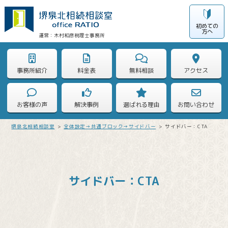
初めての
方へ
木村和彦税理士事務所
事務所紹介
料金表
無料相談
アクセス
お客様の声
解決事例
選ばれる理由
お問い合わせ
堺泉北相続相談室
>
全体設定→共通ブロック→サイドバー
>
サイドバー：CTA
サイドバー：CTA