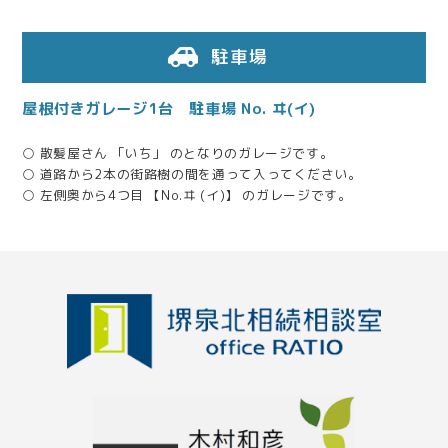
2025.06.12
ご丁寧な対応に努めて下さって御礼申し上げます。
駐車場
屋根付きガレージ1台 駐車場 No. ヰ(イ)
2025.06.05
相続人同士の調整にも親身に対応していただきました
○ 散髪屋さん 「いち」 のとなりのガレージです。
○ 道路から2本の街路樹の間を通って入ってください。
2025.04.01
○ 左側奥から4つ目 【No.ヰ (イ)】 のガレージです。
税務署出身の税理士さんがたくさんいて安心でした
2025.02.18
親身になって話を聞いてくれた
2024.10.04
生前対策についてしっかり相談できた