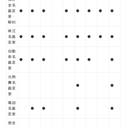
金名
義変
●
●
●
●
●
●
●
●
更・
解約
株式
名義
●
●
●
●
●
●
●
●
変更
自動
車名
●
●
●
●
●
●
●
義変
更
光熱
費名
●
●
義変
更
電話
名義
●
●
●
●
変更
借金