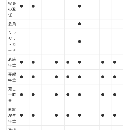
役員
●
●
●
の退
任
会員
●
クレ
ジッ
●
トカ
ード
遺族
●
●
●
●
●
●
●
年金
寡婦
●
●
●
●
●
●
●
年金
死亡
一時
●
●
●
●
●
●
●
金
遺族
厚生
●
●
●
●
●
●
●
年金