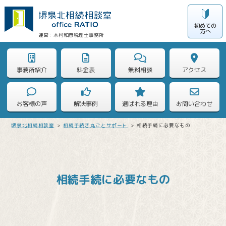
初めての
方へ
木村和彦税理士事務所
事務所紹介
料金表
無料相談
アクセス
お客様の声
解決事例
選ばれる理由
お問い合わせ
堺泉北相続相談室
>
相続手続き丸ごとサポート
>
相続手続に必要なもの
相続手続に必要なもの