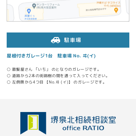
2025.07.01
無事、終わったのでホッとしています。
2025.06.12
ご丁寧な対応に努めて下さって御礼申し上げます。
駐車場
屋根付きガレージ1台 駐車場 No. ヰ(イ)
2025.06.05
相続人同士の調整にも親身に対応していただきました
○ 散髪屋さん 「いち」 のとなりのガレージです。
○ 道路から2本の街路樹の間を通って入ってください。
2025.04.01
○ 左側奥から4つ目 【No.ヰ (イ)】 のガレージです。
税務署出身の税理士さんがたくさんいて安心でした
2025.02.18
親身になって話を聞いてくれた
2024.10.04