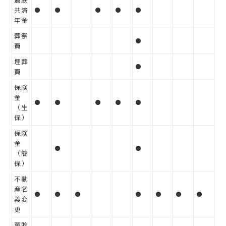
遺族
共済
●
●
●
●
●
年金
葬祭
●
費
埋葬
●
費
保険
金
●
●
●
●
●
（生
保）
保険
金
●
●
（簡
保）
不動
産名
●
●
●
●
●
●
●
義変
更
預貯