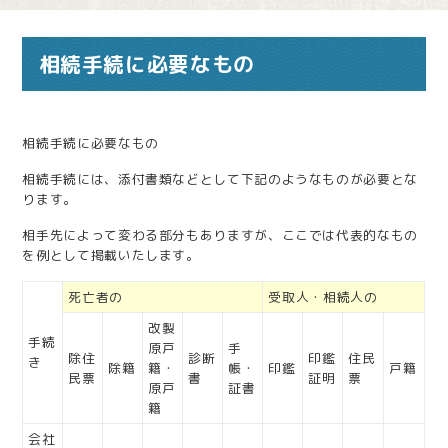
相続手続に必要なもの
相続手続に必要なもの
相続手続には、添付書類などとして下記のようなものが必要とな
ります。
相手先によって変わる部分もありますが、ここでは代表的なもの
を例として掲載いたします。
死亡者の
受取人・相続人の
改製
手続
原戸
手
除住
診断
印鑑
住民
き
除籍
籍・
帳・
印鑑
戸籍
民票
書
証明
票
原戸
証書
籍
会社