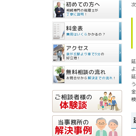
初めての方へ
相続専門の税理士が
丁寧に説明
！
料金表
費用はいくら
かかるの？
アクセス
泉が丘駅より車で3分
の
好立地！
無料相談の流れ
お問合せから
解決までの流れ
！
ご相談者様の
体験談
当事務所の
解決事例