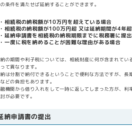
次の条件を満たせば延納することができます。
・相続税の納税額が10万円を超えている場合
・相続税の納税額が100万円超 又は延納期間が4年
・延納申請書を相続税の納税期限までに税務署に提出
・一度に税を納めることが困難な理由がある場合
延納の期間や利子税については、相続財産に何が含まれてい
よって異なります。
延納は分割で納付できるということで便利な方法ですが、長
うなどの負担もあります。
金融機関から借り入れをして一時に返してしまった方が、利
検討が必要です。
延納申請書の提出