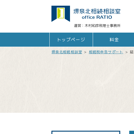
木村和彦税理士事務所
トップページ
料金
堺泉北相続相談室
>
相続税申告サポート
>
延