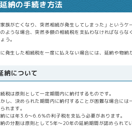
延納の手続き方法
「家族が亡くなり、突然相続が発生してしまった」というケ
このような場合、突然多額の相続税を支払わなければならな
しょう。
急に発生した相続税を一度に払えない場合には、延納や物納
延納について
相続税は原則として一定期間内に納付するものです。
しかし、決められた期間内に納付することが困難な場合には
められます。
納には年3.6～6.6％の利子税を支払う必要があります。
延納の分割は原則として5年～20年の延納期間が認められて