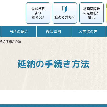
泉が丘駅
初回面談時
より
に見積もり
車で3分
提示
初めての
方へ
当所の紹介
解決事例
お客様の声
納の手続き方法
延納の手続き方法