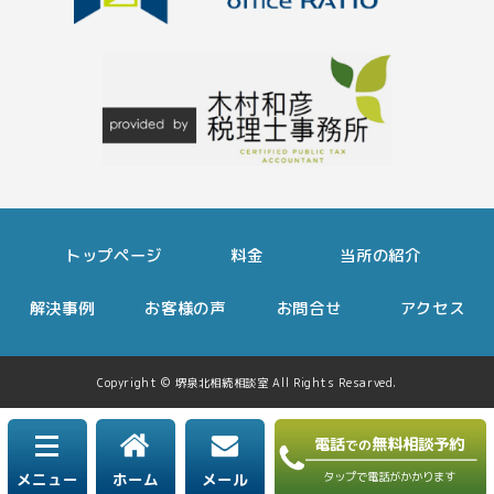
2024.10.04
生前対策についてしっかり相談できた
2024.09.30
申告期限ギリギリでも迅速に対応してくれた
2024.06.18
節税のポイントを具体的に教えてくれた
トップページ
料金
当所の紹介
2024.05.23
解決事例
お客様の声
お問合せ
アクセス
初回相談が無料だったので気軽に相談できました
Copyright © 堺泉北相続相談室 All Rights Resarved.
2024.04.16
LINEでのやり取りがとても便利でした
電話
無料相談予約
での
タップで電話がかかります
メニュー
ホーム
メール
2024.04.12