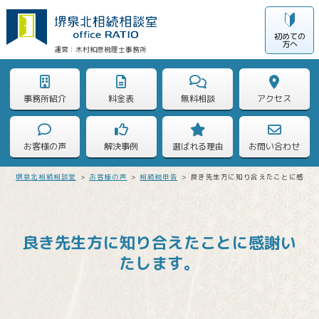
初めての
方へ
木村和彦税理士事務所
事務所紹介
料金表
無料相談
アクセス
お客様の声
解決事例
選ばれる理由
お問い合わせ
堺泉北相続相談室
>
お客様の声
>
相続税申告
>
良き先生方に知り合えたことに感謝
良き先生方に知り合えたことに感謝い
たします。