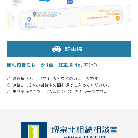
2025.07.01
無事、終わったのでホッとしています。
2025.06.12
ご丁寧な対応に努めて下さって御礼申し上げます。
駐車場
屋根付きガレージ1台 駐車場 No. ヰ(イ)
2025.06.05
相続人同士の調整にも親身に対応していただきました
○ 散髪屋さん 「いち」 のとなりのガレージです。
○ 道路から2本の街路樹の間を通って入ってください。
2025.04.01
○ 左側奥から4つ目 【No.ヰ (イ)】 のガレージです。
税務署出身の税理士さんがたくさんいて安心でした
2025.02.18
親身になって話を聞いてくれた